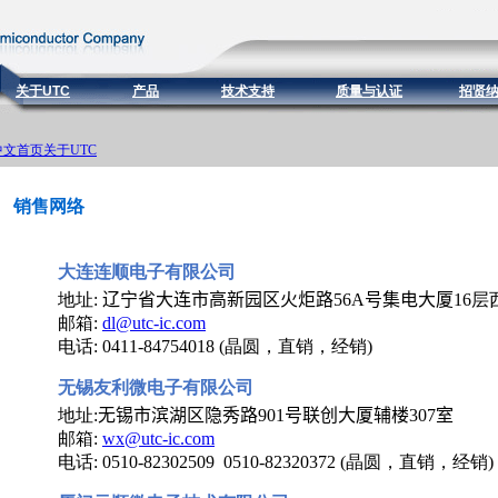
关于UTC
产品
技术支持
质量与认证
招贤
中文首页
关于UTC
销售网络
大连连顺电子有限公司
地址:
辽宁省大连市高新园区火炬路
56A
号集电大厦
16层
邮箱:
dl@utc-ic.com
电话: 0411-84754018 (晶圆，直销，经销)
无
锡友利微电子有限公司
地址:
无锡市滨湖区隐秀路
901
号联创大厦辅楼
307
室
邮箱:
wx@utc-ic.com
电话: 0510-82302509 0510-82320372 (晶圆，直销，经销)