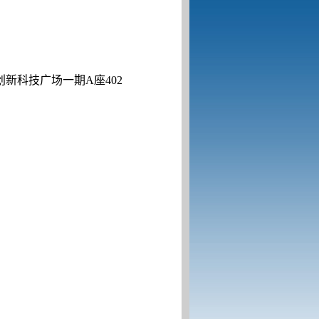
创新科技广场一期
A
座
402